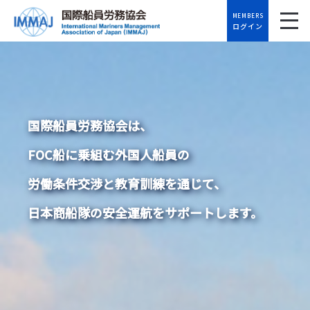
MEMBERS
ログイン
国際船員労務協会は、
FOC船に乗組む外国人船員の
労働条件交渉と教育訓練を通じて、
日本商船隊の安全運航をサポートします。